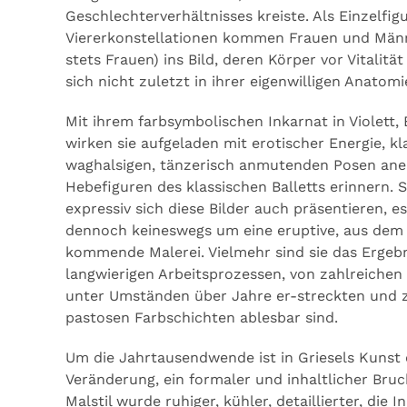
Geschlechterverhältnisses kreiste. Als Einzelfigu
Viererkonstellationen kommen Frauen und Män
stets Frauen) ins Bild, deren Körper vor Vitalitä
sich nicht zuletzt in ihrer eigenwilligen Anatomi
Mit ihrem farbsymbolischen Inkarnat in Violett,
wirken sie aufgeladen mit erotischer Energie, k
waghalsigen, tänzerisch anmutenden Posen anei
Hebefiguren des klassischen Balletts erinnern. 
expressiv sich diese Bilder auch präsentieren, e
dennoch keineswegs um eine eruptive, aus dem
kommende Malerei. Vielmehr sind sie das Ergebn
langwierigen Arbeitsprozessen, von zahlreichen
unter Umständen über Jahre er-streckten und z. 
pastosen Farbschichten ablesbar sind.
Um die Jahrtausendwende ist in Griesels Kunst 
Veränderung, ein formaler und inhaltlicher Bru
Malstil wurde ruhiger, kühler, detaillierter, die I