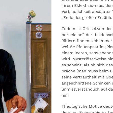
ihrem Eklektizis-mus, de
Verbindlichkeit absoluter
„Ende der großen Erzählu
Zudem ist Griesel von der
porcelaine“, der Leidensch
Bildern finden sich immer 
wei-ße Pfauenpaar in „Pie
einem leeren, schwebende
wird. Mysteriöserweise ni
es scheint, als ob sich da
bräche (man muss beim Bl
seine Vertrautheit mit Go
angeschnittene Schinken 
unmissverständlich auf da
hin.
Theologische Motive deute
dem mit Bravour gemalten 