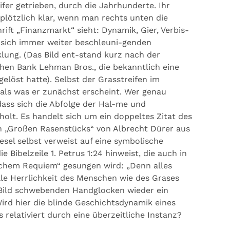
er getrieben, durch die Jahrhunderte. Ihr
plötzlich klar, wenn man rechts unten die
hrift „Finanzmarkt“ sieht: Dynamik, Gier, Verbis-
r sich immer weiter beschleuni-genden
klung. (Das Bild ent-stand kurz nach der
hen Bank Lehman Bros., die bekanntlich eine
elöst hatte). Selbst der Grasstreifen im
, als was er zunächst erscheint. Wer genau
dass sich die Abfolge der Hal-me und
lt. Es handelt sich um ein doppeltes Zitat des
 „Großen Rasenstücks“ von Albrecht Dürer aus
iesel selbst verweist auf eine symbolische
e Bibelzeile 1. Petrus 1:24 hinweist, die auch in
chem Requiem“ gesungen wird: „Denn alles
alle Herrlichkeit des Menschen wie des Grases
m Bild schwebenden Handglocken wieder ein
Wird hier die blinde Geschichtsdynamik eines
 relativiert durch eine überzeitliche Instanz?