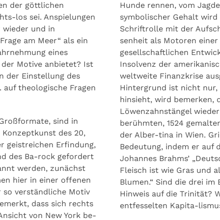
en der göttlichen
Hunde rennen, vom Jagdeif
chts-los sei. Anspielungen
symbolischer Gehalt wird 
 wieder und in
Schriftrolle mit der Aufsc
Frage am Meer“ als ein
senheit als Motoren eine
Wahrnehmung eines
gesellschaftlichen Entwic
der Motive anbietet? Ist
Insolvenz der amerikanisc
n der Einstellung des
weltweite Finanzkrise ausg
B. auf theologische Fragen
Hintergrund ist nicht nur
hinsieht, wird bemerken, 
Löwenzahnstängel wiederho
Großformate, sind in
berühmten, 1524 gemalten
 Konzeptkunst des 20,
der Alber-tina in Wien. Gr
r geistreichen Erfindung,
Bedeutung, indem er auf di
nd des Ba-rock gefordert
Johannes Brahms’ „Deuts
nannt werden, zunächst
Fleisch ist wie Gras und 
en hier in einer offenen
Blumen.“ Sind die drei i
 so verständliche Motiv
Hinweis auf die Trinität? 
emerkt, dass sich rechts
entfesselten Kapita-lismus
Ansicht von New York be-