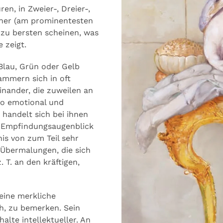
ren, in Zweier-, Dreier-,
ner (am prominentesten
t zu bersten scheinen, was
e zeigt.
 Blau, Grün oder Gelb
lammern sich in oft
nander, die zuweilen an
So emotional und
s handelt sich bei ihnen
 Empfindungsaugenblick
is von zum Teil sehr
 Übermalungen, die sich
T. an den kräftigen,
eine merkliche
ch, zu bemerken. Sein
nhalte intellektueller. An