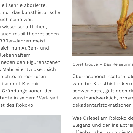
eil sehr elaborierte,
t nur das kunsthistorische
uch seine weit
rwissenschaftlichen,
 auch musiktheoretischen
1990er-Jahren meist
 sich nun Außen- und
lllebenhaftem
n neben den Figurenszenen
Objet trouvé – Das Reiseurina
 Malerei entwickelt sich
Überraschend insofern, als
hichte. In mehreren
wohl bei Kunsthistorikern
itisch mit Kasimir
schwer hatte, galt doch das
r Gründungsikonen der
kunsthandwerklich, ornam
ante in seinem Werk seit
dekadentaristokratischer S
nst des Rokoko.
Was Griesel am Rokoko de
Eleganz und der ins Extr
offenbar aber auch die Pa